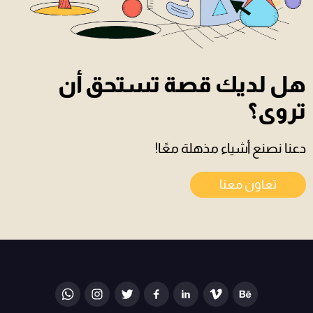
هل لديك قصة تستحق أن
تروى؟
دعنا نصنع أشياء مذهلة معًا!
تعاون معنا